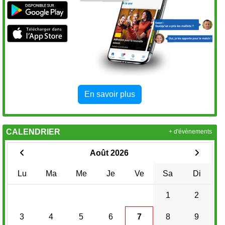
En savoir plus
CALENDRIER
+ d'évènements
Août 2026
Lu
Ma
Me
Je
Ve
Sa
Di
1
2
3
4
5
6
7
8
9