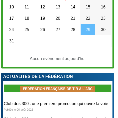
10
11
12
13
14
15
16
17
18
19
20
21
22
23
24
25
26
27
28
29
30
31
Aucun évènement aujourd'hui
ACTUALITÉS DE LA FÉDÉRATION
FÉDÉRATION FRANÇAISE DE TIR À L'ARC
Club des 300 : une première promotion qui ouvre la voie
Publiée le 06 août 2026