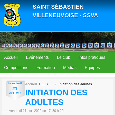
Panneau de gestion des cookies
SAINT SÉBASTIEN
VILLENEUVOISE - SSVA
Accueil
Événements
Le club
Infos pratiques
Compétitions
Formation
Médias
Equipes
Le
vendredi
Accueil
Initiation des adultes
21
INITIATION DES
OCT.
2022
ADULTES
Le
vendredi
21
oct.
2022
de 17h30 à 20h