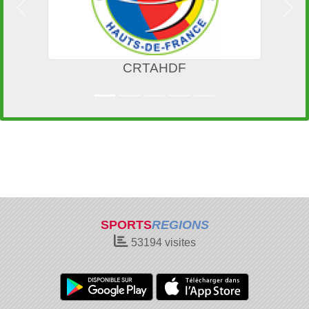
Précedent
Suiv
CRTAHDF
Mai
SPORTS
REGIONS
53194
visites