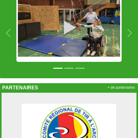
Précedent
Sui
PARTENAIRES
+ de partenaires