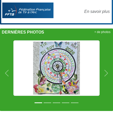
En savoir plus
DERNIÈRES PHOTOS
+ de photos
Précedent
Sui