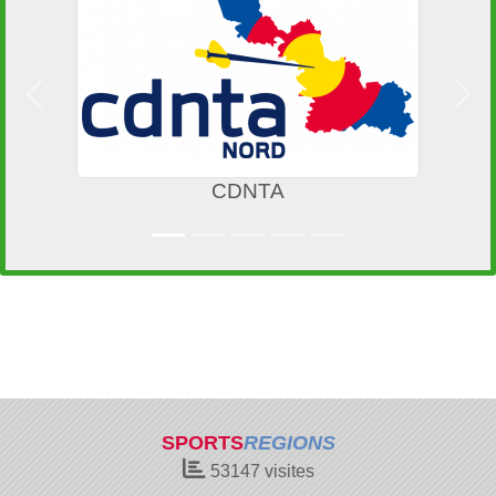
Précedent
Suiv
CDNTA
Mai
SPORTS
REGIONS
53147
visites