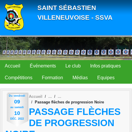
Panneau de gestion des cookies
SAINT SÉBASTIEN
VILLENEUVOISE - SSVA
Accueil
Événements
Le club
Infos pratiques
Compétitions
Formation
Médias
Equipes
Du
vendredi
Accueil
09
Passage flèches de progression Noire
au
samedi
PASSAGE FLÈCHES
10
DÉC.
2022
DE PROGRESSION