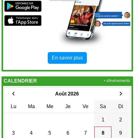
En savoir plus
CALENDRIER
+ d'évènements
Août 2026
Lu
Ma
Me
Je
Ve
Sa
Di
1
2
3
4
5
6
7
8
9