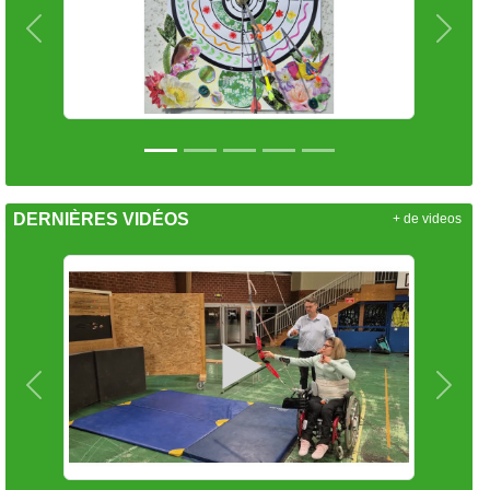
Précedent
Suiva
DERNIÈRES VIDÉOS
+ de videos
Précedent
Suiva