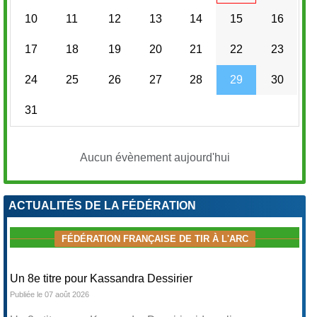
10
11
12
13
14
15
16
17
18
19
20
21
22
23
24
25
26
27
28
29
30
31
Aucun évènement aujourd'hui
ACTUALITÉS DE LA FÉDÉRATION
FÉDÉRATION FRANÇAISE DE TIR À L'ARC
Un 8e titre pour Kassandra Dessirier
Publiée le 07 août 2026