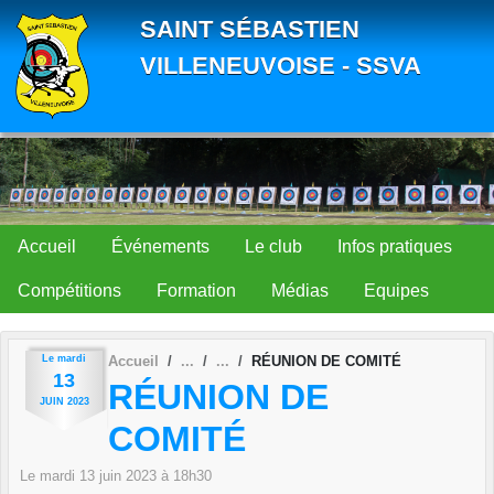
Panneau de gestion des cookies
SAINT SÉBASTIEN
VILLENEUVOISE - SSVA
Accueil
Événements
Le club
Infos pratiques
Compétitions
Formation
Médias
Equipes
Le
mardi
Accueil
RÉUNION DE COMITÉ
13
RÉUNION DE
JUIN
2023
COMITÉ
Le
mardi
13
juin
2023
à 18h30