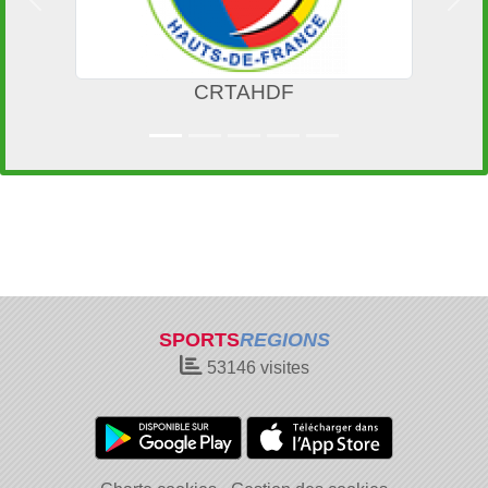
Précedent
Suiv
CRTAHDF
M
SPORTS
REGIONS
53146
visites