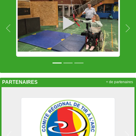
Précedent
Sui
PARTENAIRES
+ de partenaires