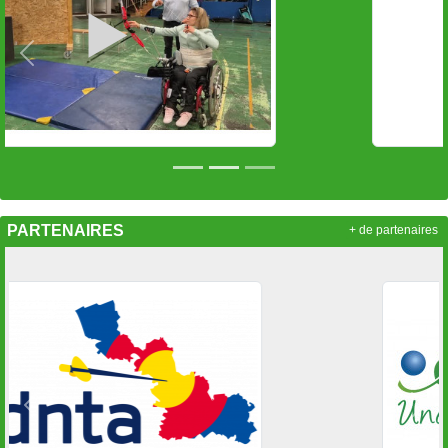
Précedent
Sui
PARTENAIRES
+ de partenaires
Précedent
Suiv