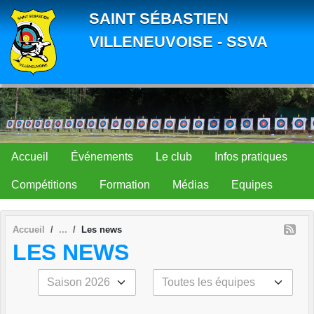
Panneau de gestion des cookies
SAINT SÉBASTIEN
VILLENEUVOISE - SSVA
Accueil
Événements
Le club
Infos pratiques
Compétitions
Formation
Médias
Equipes
Accueil
Les news
LES NEWS