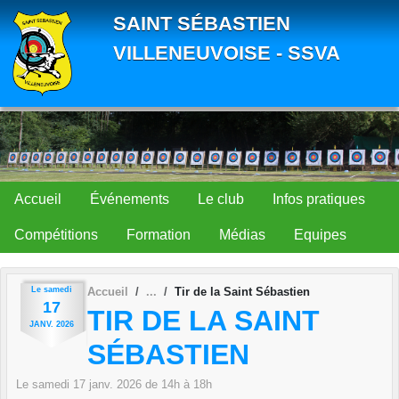
Panneau de gestion des cookies
SAINT SÉBASTIEN
VILLENEUVOISE - SSVA
Accueil
Événements
Le club
Infos pratiques
Compétitions
Formation
Médias
Equipes
Le
samedi
Accueil
Tir de la Saint Sébastien
17
TIR DE LA SAINT
JANV.
2026
SÉBASTIEN
Le
samedi
17
janv.
2026
de 14h à 18h