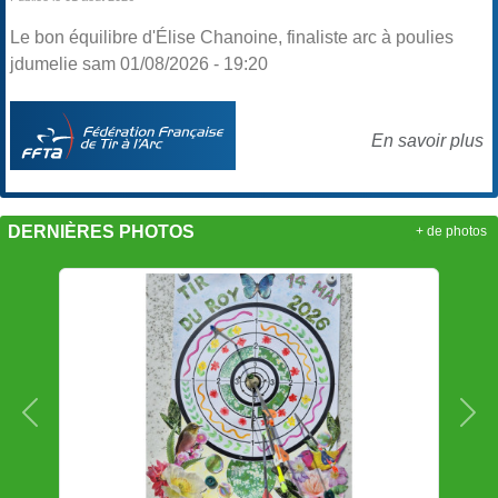
Le bon équilibre d'Élise Chanoine, finaliste arc à poulies
jdumelie sam 01/08/2026 - 19:20
En savoir plus
DERNIÈRES PHOTOS
+ de photos
Précedent
Sui